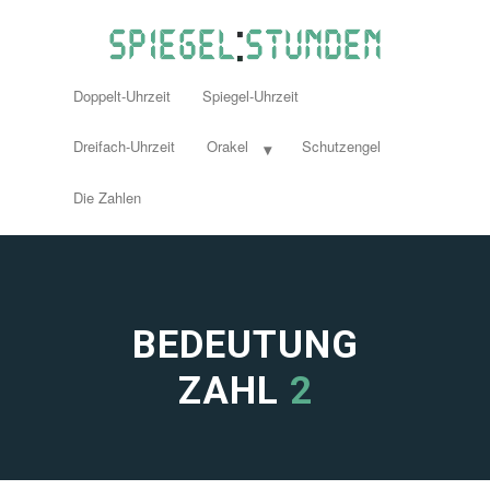
Doppelt-Uhrzeit
Spiegel-Uhrzeit
Dreifach-Uhrzeit
Orakel
Schutzengel
Die Zahlen
BEDEUTUNG
ZAHL
2