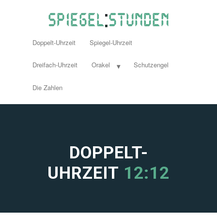
Doppelt-Uhrzeit
Spiegel-Uhrzeit
Dreifach-Uhrzeit
Orakel
Schutzengel
Die Zahlen
DOPPELT-
UHRZEIT
12:12