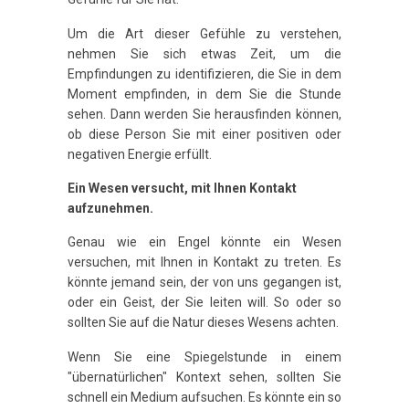
Um die Art dieser Gefühle zu verstehen,
nehmen Sie sich etwas Zeit, um die
Empfindungen zu identifizieren, die Sie in dem
Moment empfinden, in dem Sie die Stunde
sehen. Dann werden Sie herausfinden können,
ob diese Person Sie mit einer positiven oder
negativen Energie erfüllt.
Ein Wesen versucht, mit Ihnen Kontakt
aufzunehmen.
Genau wie ein Engel könnte ein Wesen
versuchen, mit Ihnen in Kontakt zu treten. Es
könnte jemand sein, der von uns gegangen ist,
oder ein Geist, der Sie leiten will. So oder so
sollten Sie auf die Natur dieses Wesens achten.
Wenn Sie eine Spiegelstunde in einem
"übernatürlichen" Kontext sehen, sollten Sie
schnell ein Medium aufsuchen. Es könnte ein so