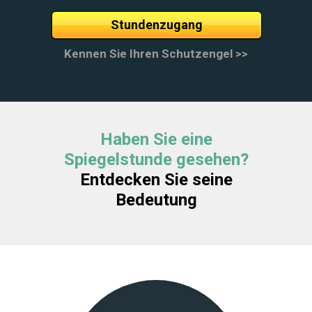
Stundenzugang
Kennen Sie Ihren Schutzengel >>
Haben Sie eine
Spiegelstunde gesehen?
Entdecken Sie seine
Bedeutung