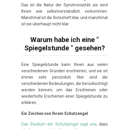
Das ist die Natur der Synchronizität; sie wird
Ihnen wie selbstverständlich vorkommen.
Manchmal ist die Botschaft klar, und manchmal
ist sie überhaupt nicht klar.
Warum habe ich eine "
Spiegelstunde " gesehen?
Eine Spiegelstunde kann Ihnen aus vielen
verschiedenen Gründen erscheinen, und sie ist
immer sehr persönlich. Hier sind die
verschiedenen Bedeutungen, die berücksichtigt
werden können, um das Erscheinen oder
wiederholte Erscheinen einer Spiegelstunde zu
erklären.
Ein Zeichen von Ihrem Schutzengel
Das Studium der Schutzengel sagt uns
, dass