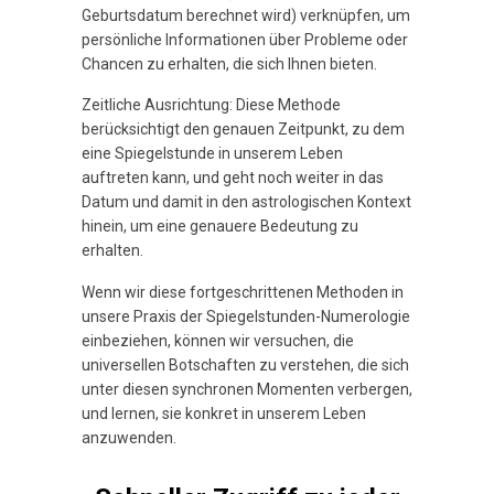
Geburtsdatum berechnet wird) verknüpfen, um
persönliche Informationen über Probleme oder
Chancen zu erhalten, die sich Ihnen bieten.
Zeitliche Ausrichtung: Diese Methode
berücksichtigt den genauen Zeitpunkt, zu dem
eine Spiegelstunde in unserem Leben
auftreten kann, und geht noch weiter in das
Datum und damit in den astrologischen Kontext
hinein, um eine genauere Bedeutung zu
erhalten.
Wenn wir diese fortgeschrittenen Methoden in
unsere Praxis der Spiegelstunden-Numerologie
einbeziehen, können wir versuchen, die
universellen Botschaften zu verstehen, die sich
unter diesen synchronen Momenten verbergen,
und lernen, sie konkret in unserem Leben
anzuwenden.