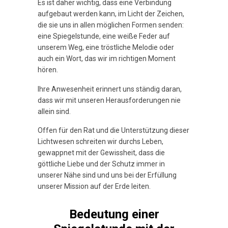
Es ist daher wichtig, dass eine Verbindung
aufgebaut werden kann, im Licht der Zeichen,
die sie uns in allen möglichen Formen senden:
eine Spiegelstunde, eine weiße Feder auf
unserem Weg, eine tröstliche Melodie oder
auch ein Wort, das wir im richtigen Moment
hören.
Ihre Anwesenheit erinnert uns ständig daran,
dass wir mit unseren Herausforderungen nie
allein sind.
Offen für den Rat und die Unterstützung dieser
Lichtwesen schreiten wir durchs Leben,
gewappnet mit der Gewissheit, dass die
göttliche Liebe und der Schutz immer in
unserer Nähe sind und uns bei der Erfüllung
unserer Mission auf der Erde leiten.
Bedeutung einer