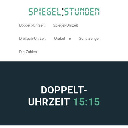
Doppelt-Uhrzeit
Spiegel-Uhrzeit
Dreifach-Uhrzeit
Orakel
Schutzengel
Die Zahlen
DOPPELT-
UHRZEIT
15:15