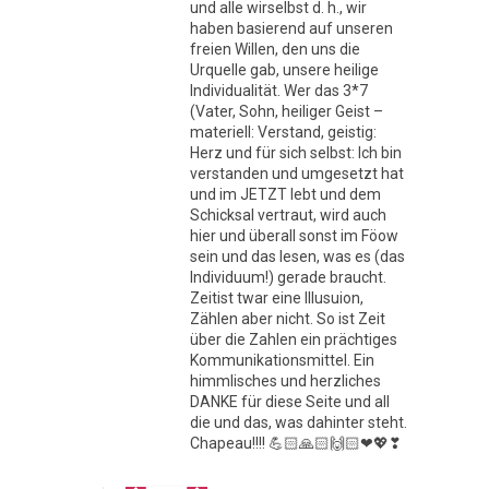
und alle wirselbst d. h., wir
haben basierend auf unseren
freien Willen, den uns die
Urquelle gab, unsere heilige
Individualität. Wer das 3*7
(Vater, Sohn, heiliger Geist –
materiell: Verstand, geistig:
Herz und für sich selbst: Ich bin
verstanden und umgesetzt hat
und im JETZT lebt und dem
Schicksal vertraut, wird auch
hier und überall sonst im Föow
sein und das lesen, was es (das
Individuum!) gerade braucht.
Zeitist twar eine Illusuion,
Zählen aber nicht. So ist Zeit
über die Zahlen ein prächtiges
Kommunikationsmittel. Ein
himmlisches und herzliches
DANKE für diese Seite und all
die und das, was dahinter steht.
Chapeau!!!! 💪🏻🙏🏻🙌🏻❤💖❣