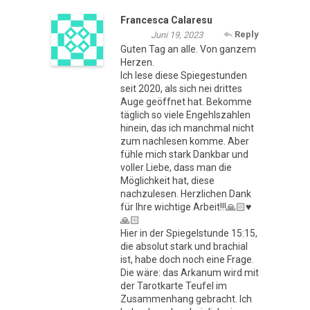
Francesca Calaresu
Reply
Juni 19, 2023
Guten Tag an alle. Von ganzem
Herzen.
Ich lese diese Spiegestunden
seit 2020, als sich nei drittes
Auge geöffnet hat. Bekomme
täglich so viele Engehlszahlen
hinein, das ich manchmal nicht
zum nachlesen komme. Aber
fühle mich stark Dankbar und
voller Liebe, dass man die
Möglichkeit hat, diese
nachzulesen. Herzlichen Dank
für Ihre wichtige Arbeit!!!🙏🏻♥️
🙏🏻
Hier in der Spiegelstunde 15:15,
die absolut stark und brachial
ist, habe doch noch eine Frage.
Die wäre: das Arkanum wird mit
der Tarotkarte Teufel im
Zusammenhang gebracht. Ich