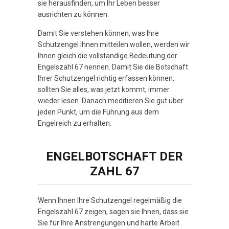
sie herausfinden, um Ihr Leben besser
ausrichten zu können.
Damit Sie verstehen können, was Ihre
Schutzengel Ihnen mitteilen wollen, werden wir
Ihnen gleich die vollständige Bedeutung der
Engelszahl 67 nennen. Damit Sie die Botschaft
Ihrer Schutzengel richtig erfassen können,
sollten Sie alles, was jetzt kommt, immer
wieder lesen. Danach meditieren Sie gut über
jeden Punkt, um die Führung aus dem
Engelreich zu erhalten.
ENGELBOTSCHAFT DER
ZAHL 67
Wenn Ihnen Ihre Schutzengel regelmäßig die
Engelszahl 67 zeigen, sagen sie Ihnen, dass sie
Sie für Ihre Anstrengungen und harte Arbeit