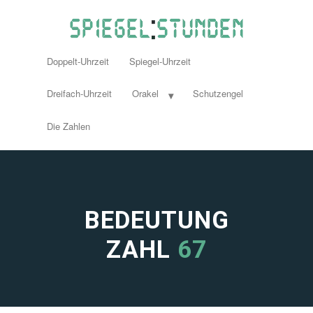
Doppelt-Uhrzeit
Spiegel-Uhrzeit
Dreifach-Uhrzeit
Orakel
Schutzengel
Die Zahlen
BEDEUTUNG
ZAHL
67