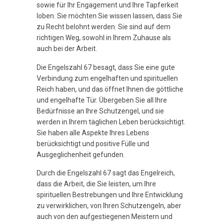
sowie für Ihr Engagement und Ihre Tapferkeit
loben. Sie möchten Sie wissen lassen, dass Sie
zu Recht belohnt werden. Sie sind auf dem
richtigen Weg, sowohl in Ihrem Zuhause als
auch bei der Arbeit.
Die Engelszahl 67 besagt, dass Sie eine gute
Verbindung zum engelhaften und spirituellen
Reich haben, und das öffnet Ihnen die göttliche
und engelhafte Tür. Übergeben Sie all Ihre
Bedürfnisse an Ihre Schutzengel, und sie
werden in Ihrem täglichen Leben berücksichtigt.
Sie haben alle Aspekte Ihres Lebens
berücksichtigt und positive Fülle und
Ausgeglichenheit gefunden.
Durch die Engelszahl 67 sagt das Engelreich,
dass die Arbeit, die Sie leisten, um Ihre
spirituellen Bestrebungen und Ihre Entwicklung
zu verwirklichen, von Ihren Schutzengeln, aber
auch von den aufgestiegenen Meistern und