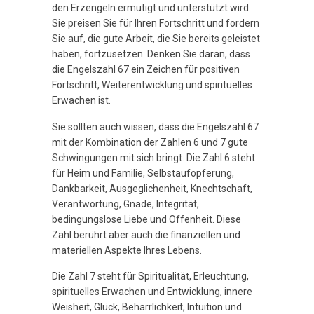
den Erzengeln ermutigt und unterstützt wird.
Sie preisen Sie für Ihren Fortschritt und fordern
Sie auf, die gute Arbeit, die Sie bereits geleistet
haben, fortzusetzen. Denken Sie daran, dass
die Engelszahl 67 ein Zeichen für positiven
Fortschritt, Weiterentwicklung und spirituelles
Erwachen ist.
Sie sollten auch wissen, dass die Engelszahl 67
mit der Kombination der Zahlen 6 und 7 gute
Schwingungen mit sich bringt. Die Zahl 6 steht
für Heim und Familie, Selbstaufopferung,
Dankbarkeit, Ausgeglichenheit, Knechtschaft,
Verantwortung, Gnade, Integrität,
bedingungslose Liebe und Offenheit. Diese
Zahl berührt aber auch die finanziellen und
materiellen Aspekte Ihres Lebens.
Die Zahl 7 steht für Spiritualität, Erleuchtung,
spirituelles Erwachen und Entwicklung, innere
Weisheit, Glück, Beharrlichkeit, Intuition und