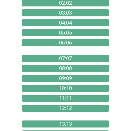
02:02
03:03
04:04
05:05
06:06
07:07
08:08
09:09
10:10
11:11
12:12
13:13