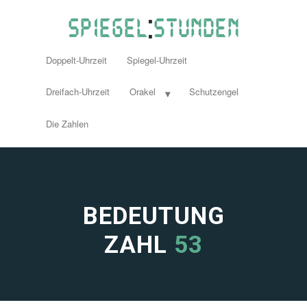
Doppelt-Uhrzeit
Spiegel-Uhrzeit
Dreifach-Uhrzeit
Orakel
Schutzengel
Die Zahlen
BEDEUTUNG
ZAHL
53