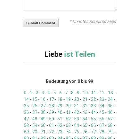
* Denotes Required Field
Liebe
ist Teilen
Bedeutung von 0 bis 99
0
-
1
-
2
-
3
-
4
-
5
-
6
-
7
-
8
-
9
-
10
-
11
-
12
-
13
-
14
-
15
-
16
-
17
-
18
-
19
-
20
-
21
-
22
-
23
-
24
-
25
-
26
-
27
-
28
-
29
-
30
-
31
-
32
-
33
-
34
-
35
-
36
-
37
-
38
-
39
-
40
-
41
-
42
-
43
-
44
-
45
-
46
-
47
-
48
-
49
-
50
-
51
-
52
-
53
-
54
-
55
-
56
-
57
-
58
-
59
-
60
-
61
-
62
-
63
-
64
-
65
-
66
-
67
-
68
-
69
-
70
-
71
-
72
-
73
-
74
-
75
-
76
-
77
-
78
-
79
-
80
-
81
-
82
-
83
-
84
-
85
-
86
-
87
-
88
-
89
-
90
-