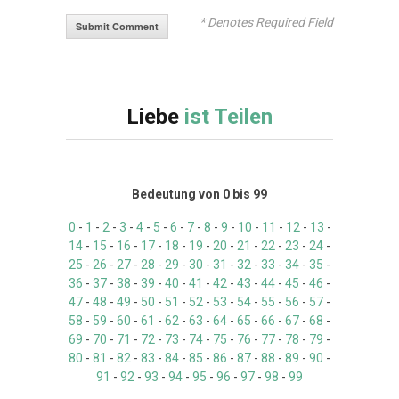
* Denotes Required Field
Liebe
ist Teilen
Bedeutung von 0 bis 99
0
-
1
-
2
-
3
-
4
-
5
-
6
-
7
-
8
-
9
-
10
-
11
-
12
-
13
-
14
-
15
-
16
-
17
-
18
-
19
-
20
-
21
-
22
-
23
-
24
-
25
-
26
-
27
-
28
-
29
-
30
-
31
-
32
-
33
-
34
-
35
-
36
-
37
-
38
-
39
-
40
-
41
-
42
-
43
-
44
-
45
-
46
-
47
-
48
-
49
-
50
-
51
-
52
-
53
-
54
-
55
-
56
-
57
-
58
-
59
-
60
-
61
-
62
-
63
-
64
-
65
-
66
-
67
-
68
-
69
-
70
-
71
-
72
-
73
-
74
-
75
-
76
-
77
-
78
-
79
-
80
-
81
-
82
-
83
-
84
-
85
-
86
-
87
-
88
-
89
-
90
-
91
-
92
-
93
-
94
-
95
-
96
-
97
-
98
-
99