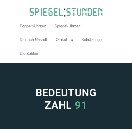
Doppelt-Uhrzeit
Spiegel-Uhrzeit
Dreifach-Uhrzeit
Orakel
Schutzengel
Die Zahlen
BEDEUTUNG
ZAHL
91