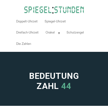
Doppelt-Uhrzeit
Spiegel-Uhrzeit
Dreifach-Uhrzeit
Orakel
Schutzengel
Die Zahlen
BEDEUTUNG
ZAHL
44