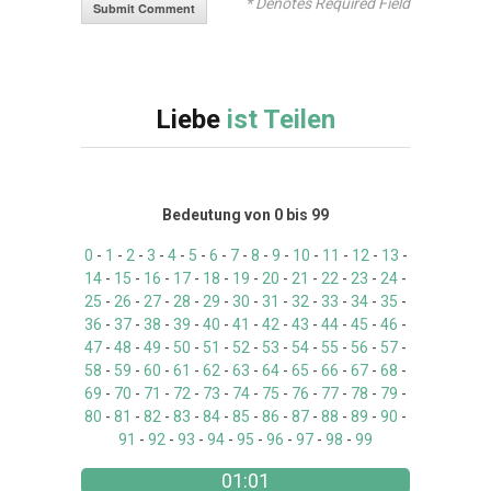
* Denotes Required Field
Liebe
ist Teilen
Bedeutung von 0 bis 99
0
-
1
-
2
-
3
-
4
-
5
-
6
-
7
-
8
-
9
-
10
-
11
-
12
-
13
-
14
-
15
-
16
-
17
-
18
-
19
-
20
-
21
-
22
-
23
-
24
-
25
-
26
-
27
-
28
-
29
-
30
-
31
-
32
-
33
-
34
-
35
-
36
-
37
-
38
-
39
-
40
-
41
-
42
-
43
-
44
-
45
-
46
-
47
-
48
-
49
-
50
-
51
-
52
-
53
-
54
-
55
-
56
-
57
-
58
-
59
-
60
-
61
-
62
-
63
-
64
-
65
-
66
-
67
-
68
-
69
-
70
-
71
-
72
-
73
-
74
-
75
-
76
-
77
-
78
-
79
-
80
-
81
-
82
-
83
-
84
-
85
-
86
-
87
-
88
-
89
-
90
-
91
-
92
-
93
-
94
-
95
-
96
-
97
-
98
-
99
01:01