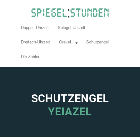
Doppelt-Uhrzeit
Spiegel-Uhrzeit
Dreifach-Uhrzeit
Orakel
Schutzengel
Die Zahlen
SCHUTZENGEL
YEIAZEL