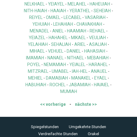
NELKHAEL
-
YEIAYEL
-
MELAHEL
-
HAHEUIAH
-
NITH-HAIAH
-
HAAIAH
-
YERATHEL
-
SEHEIAH
-
REIYEL
-
OMAEL
-
LECABEL
-
VASARIAH
-
YEHUIAH
-
LEHAHIAH
-
CHAVAKHIAH
-
MENADEL
-
ANIEL
-
HAAMIAH
-
REHAEL
-
YEIAZEL
-
HAHAHEL
-
MIKAEL
-
VEULIAH
-
YELAHIAH
-
SEHALIAH
-
ARIEL
-
ASALIAH
-
MIHAEL
-
VEHUEL
-
DANIEL
-
HAHASIAH
-
IMAMIAH
-
NANAEL
-
NITHAEL
-
MEBAHIAH
-
POYEL
-
NEMAMIAH
-
YEIALEL
-
HARAHEL
-
MITZRAEL
-
UMABEL
-
IAH-HEL
-
ANAUEL
-
MEHIEL
-
DAMABIAH
-
MANAKEL
-
EYAEL
-
HABUHIAH
-
ROCHEL
-
JABAMIAH
-
HAIAIEL
-
MUMIAH
<< vorherige
-
nächste >>
Spiegelstunden
Umgekehrte Stunden
Verdreifachte Stunden
Orakel