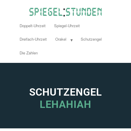
Doppelt-Uhrzeit
Spiegel-Uhrzeit
Dreifach-Uhrzeit
Orakel
Schutzengel
Die Zahlen
SCHUTZENGEL
LEHAHIAH