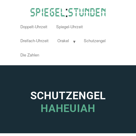
Doppelt-Uhrzeit
Spiegel-Uhrzeit
Dreifach-Uhrzeit
Orakel
Schutzengel
Die Zahlen
SCHUTZENGEL
HAHEUIAH