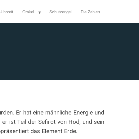
-Uhrzeit
Orakel
Schutzengel
Die Zahlen
rden. Er hat eine männliche Energie und
 er ist Teil der Sefirot von Hod, und sein
epräsentiert das Element Erde.