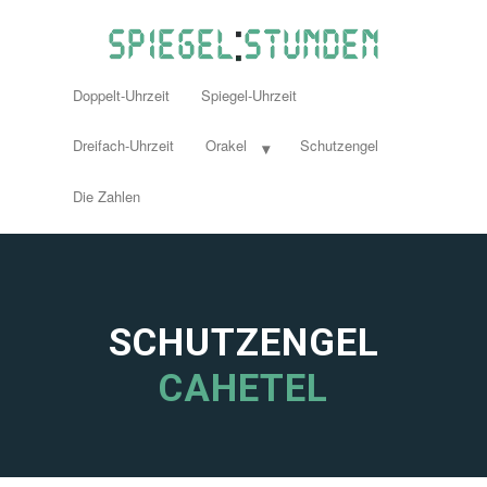
Doppelt-Uhrzeit
Spiegel-Uhrzeit
Dreifach-Uhrzeit
Orakel
Schutzengel
Die Zahlen
SCHUTZENGEL
CAHETEL