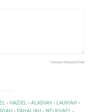
* Denotes Required Field
EL
-
HAZIEL
-
ALADIAH
-
LAUVIAH
-
UVIAH
-
PAHALIAH
-
NELKHAEL
-