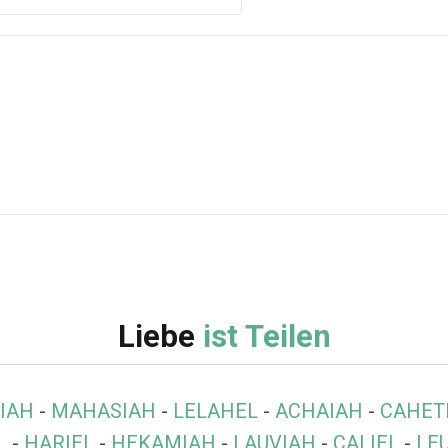
Liebe
ist Teilen
IAH
-
MAHASIAH
-
LELAHEL
-
ACHAIAH
-
CAHET
L
-
HARIEL
-
HEKAMIAH
-
LAUVIAH
-
CALIEL
-
LE