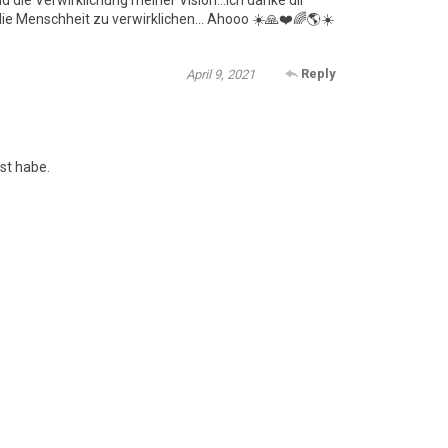
 die Menschheit zu verwirklichen… Ahooo ☀️🙏❤️🌈🌎☀️
Reply
April 9, 2021
st habe.