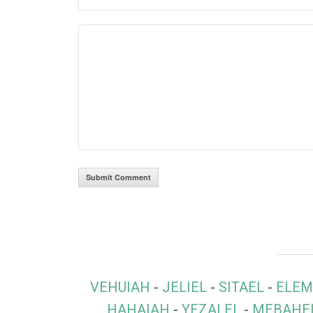
VEHUIAH
-
JELIEL
-
SITAEL
-
ELEM
HAHAIAH
-
YEZALEL
-
MEBAHE