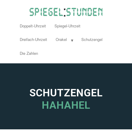
Doppelt-Uhrzeit
Spiegel-Uhrzeit
Dreifach-Uhrzeit
Orakel
Schutzengel
Die Zahlen
SCHUTZENGEL
HAHAHEL