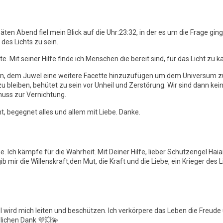
ten Abend fiel mein Blick auf die Uhr:23:32, in der es um die Frage gi
des Lichts zu sein.
te. Mit seiner Hilfe finde ich Menschen die bereit sind, für das Licht zu 
n, dem Juwel eine weitere Facette hinzuzufügen um dem Universum zu s
zu bleiben, behütet zu sein vor Unheil und Zerstörung. Wir sind dann ke
uss zur Vernichtung.
, begegnet alles und allem mit Liebe. Danke.
. Ich kämpfe für die Wahrheit. Mit Deiner Hilfe, lieber Schutzengel Haia
b mir die Willenskraft,den Mut, die Kraft und die Liebe, ein Krieger de
 wird mich leiten und beschützen. Ich verkörpere das Leben die Freude un
zlichen Dank 💜💥💫