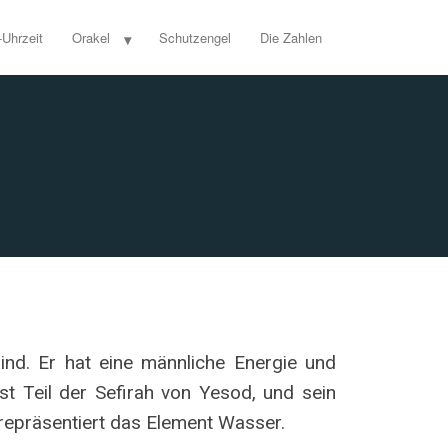
-Uhrzeit
Orakel
Schutzengel
Die Zahlen
nd. Er hat eine männliche Energie und
ist Teil der Sefirah von Yesod, und sein
 repräsentiert das Element Wasser.