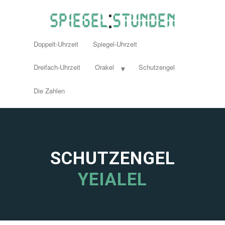
Doppelt-Uhrzeit
Spiegel-Uhrzeit
Dreifach-Uhrzeit
Orakel
Schutzengel
Die Zahlen
SCHUTZENGEL
YEIALEL