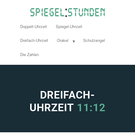
Doppelt-Uhrzeit
Spiegel-Uhrzeit
Dreifach-Uhrzeit
Orakel
Schutzengel
Die Zahlen
DREIFACH-
UHRZEIT
11:12