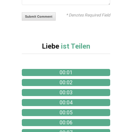
* Denotes Required Field
Liebe
ist Teilen
00:01
00:02
00:03
00:04
00:05
00:06