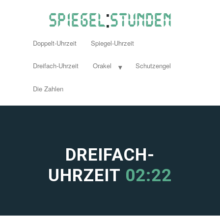
Doppelt-Uhrzeit
Spiegel-Uhrzeit
Dreifach-Uhrzeit
Orakel
Schutzengel
Die Zahlen
DREIFACH-
UHRZEIT
02:22