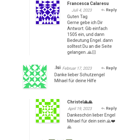
Francesca Calaresu
Reply
Juli 4, 2023
Guten Tag
Gerne gebe ich Dir
Antwort. Gib einfach
1505 ein, und dann
Bedeutung Engel..dann
solltest Du an die Seite
gelangen..🙏🏻
.Isi
Reply
Februar 17, 2023
Danke lieber Schutzengel
Mihael für deine Hilfe
Christel🙏🙏
Reply
April 19, 2023
Dankeschön lieber Engel
Mihael für dein sein 🙏❤️
🙏