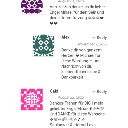
August 31, 2023
Von Herzen danke ich dir lieber
Engel Mihael für dein Sein und
deine Unterstützung 🙏🙏🙏❤️
❤️❤️
Alex
Reply
November 7, 2023
Danke dir von ganzem
Herzen ❤️ Michael für
diese Warnung ⚠️ und
Nachricht von dir.
In unendlicher Liebe &
Dankbarkeit
Gabi
Reply
August 22, 2023
Dankes-Tränen für DICH mein
geliebter Engel Mihael❣️🎶🌟💜
Und DANKE für diese Webseite
🍀💯💋🌈✨️🌞🎶🎵🎶
Soulpower & eternal Love,