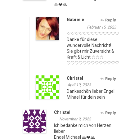
🙏❤️🙏
Gabriele
Reply
Februar 15, 2023
♡♡♡♡♡♡♡♡♡♡♡♡♡
Danke für diese
wundervolle Nachricht!
Sie gibt mir Zuversicht &
Kraft & Licht ☆☆☆
♡♡♡♡♡♡♡♡♡♡♡♡♡
Christel
Reply
April 19, 2023
Dankeschön lieber Engel
Mihael für dein sein
Christel
Reply
November 9, 2022
Ich bedanke mich von Herzen
lieber
Engel Michael 🙏❤️🙏