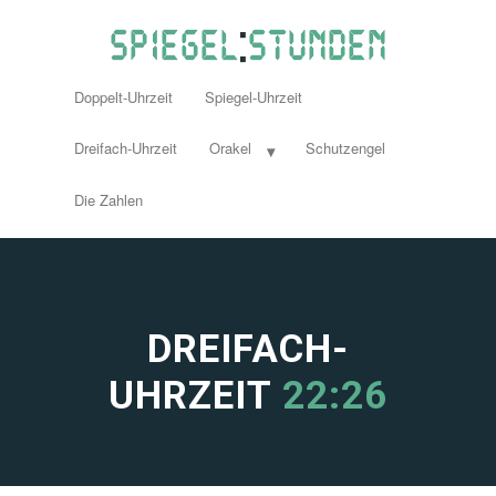
Doppelt-Uhrzeit
Spiegel-Uhrzeit
Dreifach-Uhrzeit
Orakel
Schutzengel
Die Zahlen
DREIFACH-
UHRZEIT
22:26