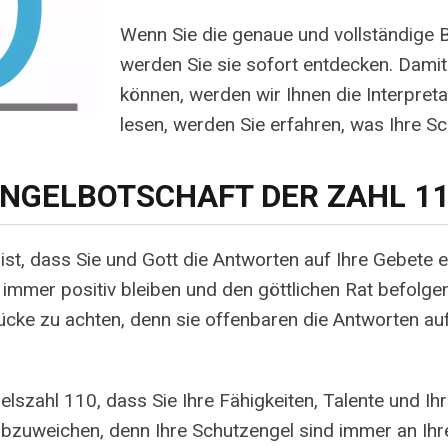
Wenn Sie die genaue und vollständige 
werden Sie sie sofort entdecken. Damit
können, werden wir Ihnen die Interpretat
lesen, werden Sie erfahren, was Ihre Sc
NGELBOTSCHAFT DER ZAHL 1
ist, dass Sie und Gott die Antworten auf Ihre Gebete 
e immer positiv bleiben und den göttlichen Rat befolg
ndrücke zu achten, denn sie offenbaren die Antworten a
lszahl 110, dass Sie Ihre Fähigkeiten, Talente und Ihre
bzuweichen, denn Ihre Schutzengel sind immer an Ihre