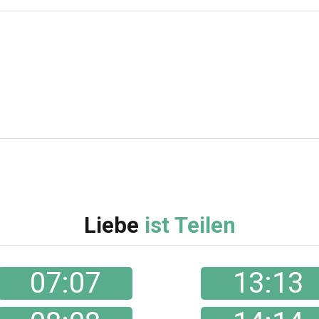
Liebe
ist Teilen
07:07
13:13