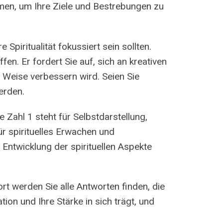
ehmen, um Ihre Ziele und Bestrebungen zu
piritualität fokussiert sein sollten.
fen. Er fordert Sie auf, sich an kreativen
e Weise verbessern wird. Seien Sie
erden.
Zahl 1 steht für Selbstdarstellung,
ür spirituelles Erwachen und
ie Entwicklung der spirituellen Aspekte
ort werden Sie alle Antworten finden, die
ion und Ihre Stärke in sich trägt, und