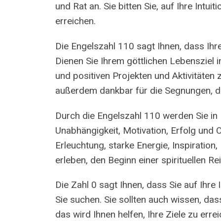
und Rat an. Sie bitten Sie, auf Ihre Int
erreichen.
Die Engelszahl 110 sagt Ihnen, dass Ihre
Dienen Sie Ihrem göttlichen Lebensziel ins
und positiven Projekten und Aktivitäten 
außerdem dankbar für die Segnungen, die
Durch die Engelszahl 110 werden Sie in 
Unabhängigkeit, Motivation, Erfolg und 
Erleuchtung, starke Energie, Inspiration,
erleben, den Beginn einer spirituellen Rei
Die Zahl 0 sagt Ihnen, dass Sie auf Ihre
Sie suchen. Sie sollten auch wissen, das
das wird Ihnen helfen, Ihre Ziele zu errei