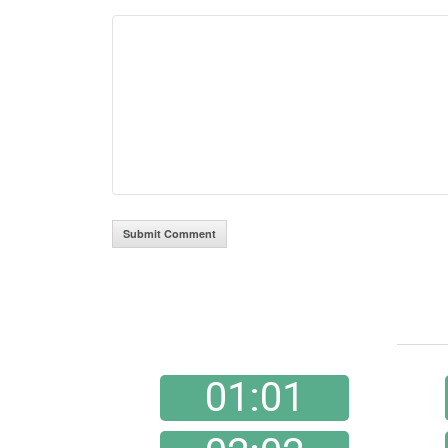
01:01