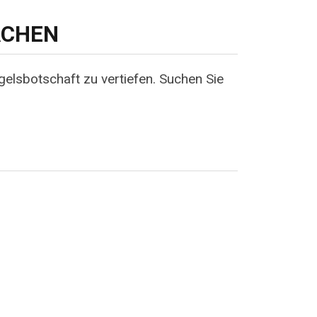
ACHEN
gelsbotschaft zu vertiefen. Suchen Sie