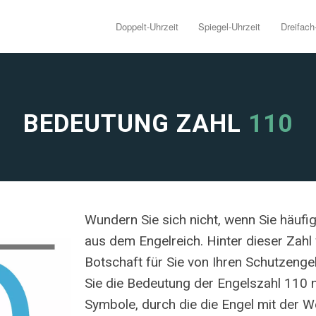
Doppelt-Uhrzeit
Spiegel-Uhrzeit
Dreifach
BEDEUTUNG ZAHL
110
Wundern Sie sich nicht, wenn Sie häufig
aus dem Engelreich. Hinter dieser Zahl 
Botschaft für Sie von Ihren Schutzeng
Sie die Bedeutung der Engelszahl 110 
Symbole, durch die die Engel mit der W