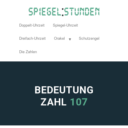
Doppelt-Uhrzeit
Spiegel-Uhrzeit
Dreifach-Uhrzeit
Orakel
Schutzengel
Die Zahlen
BEDEUTUNG
ZAHL
107