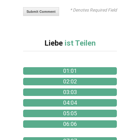
* Denotes Required Field
Liebe
ist Teilen
01:01
02:02
03:03
04:04
05:05
06:06