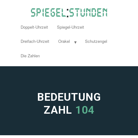
Doppelt-Uhrzeit
Spiegel-Uhrzeit
Dreifach-Uhrzeit
Orakel
Schutzengel
Die Zahlen
BEDEUTUNG
ZAHL
104