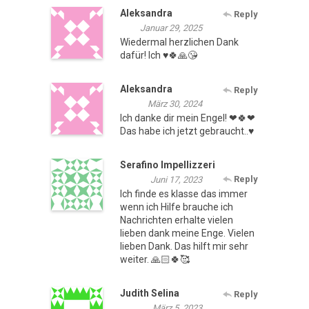
Aleksandra
Reply
Januar 29, 2025
Wiedermal herzlichen Dank
dafür! Ich ♥️🍀🙏😘
Aleksandra
Reply
März 30, 2024
Ich danke dir mein Engel! ❤🍀❤
Das habe ich jetzt gebraucht..♥️
Serafino Impellizzeri
Reply
Juni 17, 2023
Ich finde es klasse das immer
wenn ich Hilfe brauche ich
Nachrichten erhalte vielen
lieben dank meine Enge. Vielen
lieben Dank. Das hilft mir sehr
weiter. 🙏🏻🍀🥰
Judith Selina
Reply
März 5, 2023