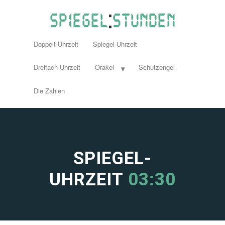
Doppelt-Uhrzeit
Spiegel-Uhrzeit
Dreifach-Uhrzeit
Orakel
Schutzengel
Die Zahlen
SPIEGEL-
UHRZEIT
03:30